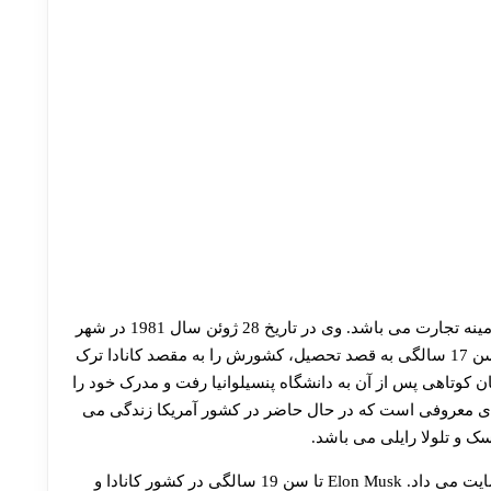
ایلان ریو ماسک، یکی از کار آفرینان بزرگ و مطرح در زمینه تجارت می باشد. وی در تاریخ 28 ژوئن سال 1981 در شهر
پرتوریا کشور آفریقا به دنیا آمده است. Elon Musk در سن 17 سالگی به قصد تحصیل، کشورش را به مقصد کانادا ترک
ن کوتاهی پس از آن به دانشگاه پنسیلوانیا رفت و مدرک خود را
های معروفی است که در حال حاضر در کشور آمریکا زندگی می
وی در ابتدا از افرادی بود که به هر کار با هر درآمدی رضایت می داد. Elon Musk تا سن 19 سالگی در کشور کانادا و