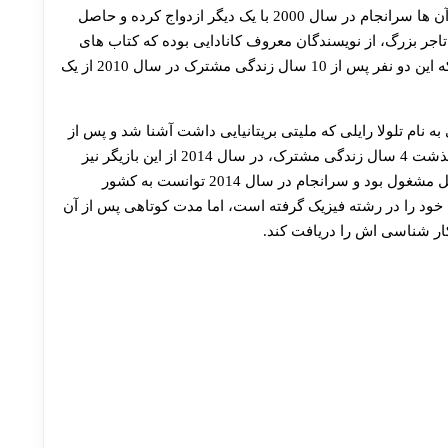
30 تا 50 درصد شارژ هدیه بیشتر فقط با ثبت نام در هات بت
دانشگاه کوئینز با همسر خود جاستین ماسک آشنا شد. آن ها سرانجام در سال 2000 با یک دیگر ازدواج کرده و حاصل
اد دان و تاجر بزرگ، از نویسندگان معروف کانادایی بوده که کتاب های
بسیاری را نیز نویسندگی کرده است. عجیب این است که این دو نفر پس از 10 سال زندگی مشترک در سال 2010 از یک
وفی به نام تلولا رایلی که ملیتی بریتانیایی داشت آشنا شد و پس از
مدتی با یک دیگر ازدواج کردند. عجیب تر آن که پس از گذشت 4 سال زندگی مشترک، در سال 2014 از این بازیگر نیز
جدا شد. وی به مدت 4 سال در دانشگاه انتاریو به تحصیل مشغول بود و سرانجام در سال 2014 توانست به کشور
 خود را در رشته فیزیک گرفته است، اما مدت کوتاهی پس از آن
ار شناسی اش را دریافت کند.