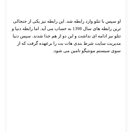
او سپس با تتلو وارد رابطه شد. این رابطه نیز یکی از جنجالی
ترین رابطه های سال 1398 به حساب می آید. اما رابطه دنیا و
تتلو نیز ادامه ای نداشت و این دو از هم جدا شدند. سپس دنیا
مدیریت سایت شرط بندی هات بت را برعهده گرفت که از
سوی سیستم مونتیگو تامین می شود.
30 تا 50 درصد شارژ هدیه بیشتر فقط با ثبت نام در
هات بت