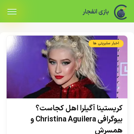
بازی انفجار
اخبار سلبریتی ها
کریستینا آگیلرا اهل کجاست؟
بیوگرافی Christina Aguilera و
همسرش