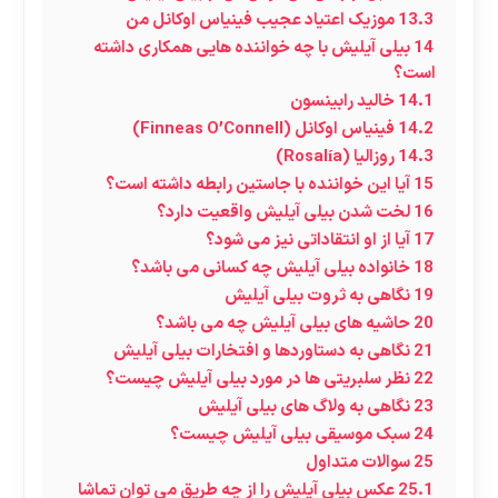
13.3
موزیک اعتیاد عجیب فینیاس اوکانل من
14
بیلی آیلیش با چه خواننده هایی همکاری داشته
است؟
14.1
خالید رابینسون
14.2
فینیاس اوکانل (Finneas O’Connell)
14.3
روزالیا (Rosalía)
15
آیا این خواننده با جاستین رابطه داشته است؟
16
لخت شدن بیلی آیلیش واقعیت دارد؟
17
آیا از او انتقاداتی نیز می شود؟
18
خانواده بیلی آیلیش چه کسانی می باشد؟
19
نگاهی به ثروت بیلی آیلیش
20
حاشیه های بیلی آیلیش چه می باشد؟
21
نگاهی به دستاوردها و افتخارات بیلی آیلیش
22
نظر سلبریتی ها در مورد بیلی آیلیش چیست؟
23
نگاهی به ولاگ های بیلی آیلیش
24
سبک موسیقی بیلی آیلیش چیست؟
25
سوالات متداول
25.1
عکس بیلی آیلیش را از چه طریق می توان تماشا