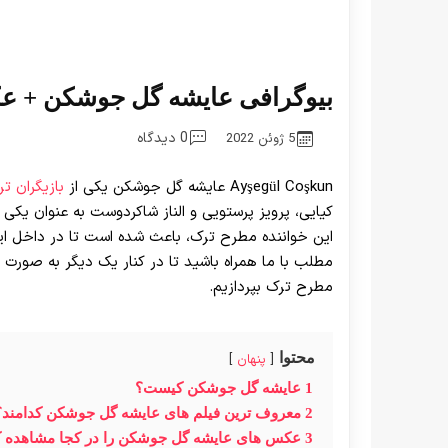
بیوگرافی عایشه گل جوشکن + عک
0 دیدگاه
5 ژوئن 2022
Ayşegül Coşkun عایشه گل جوشکن یکی از
بازیگران تر
کیایی، پرویز پرستویی و الناز شاکردوست به عنوان یکی
این خواننده مطرح ترک، باعث شده است تا در داخل ایران
مطلب با ما همراه باشید تا در کنار یک دیگر به صورت
مطرح ترک بپردازیم.
محتوا
پنهان
1
عایشه گل جوشکن کیست؟
2
معروف ترین فیلم های عایشه گل جوشکن کدامند؟
3
عکس های عایشه گل جوشکن را در کجا مشاهده ک