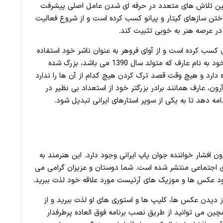
30 تا 50 درصد شارژ هدیه بیشتر فقط با ثبت نام در هات بت
مین تلاش های متعدد در حرفه ای شدن عامل اصلی پیشرفت
نواختن سازهای گیتار و پیانو کسب کرده است و از شروع فعالیت
 کسب کرده است و از آوای فروهر به عنوان ناشر خود استفاده
می کند. آرون در خانواده 4 نفره همراه برادر کوچک تر خود به نام عارف که متولد سال 1390 می باشد، بزرگ شده
ده دارد و هیچ وقت قصد ترک کردن هیچ کدام از آن ها را ندارد
ون، عارف همانند برادر بزرگتر خود از استعداد بی نظیر در
امه دهد تا به یکی از سوپر استارهای ایرانی تبدیل شود.
افشار خواننده جوان پاپ ایرانی وجود دارد. این هنرمند به
ی اجتماعی منتشر شده است. شما دوستان و عزیزان گرامی می
انلود عکس ها و موزیک های آرتیست مورد علاقه خود لذت ببرید.
از دیدن عکس ها، کلیپ ها و استوری های او لذت ببرید و از
چین می توانید از طریق نصب برنامه فوق العاده پرطرفدار