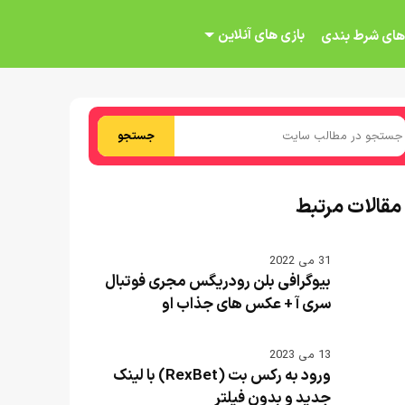
بازی های آنلاین
های شرط بندی
جستجو
مقالات مرتبط
31 می 2022
بیوگرافی بلن رودریگس مجری فوتبال
سری آ + عکس های جذاب او
13 می 2023
ورود به رکس بت (RexBet) با لینک
جدید و بدون فیلتر