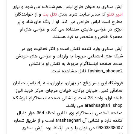
آرش ساغری به عنوان طراح لباس هم شناخته می شود و برای
امیر تتلو
که مدیر سایت شرط بندی
تتل بت
و از خوانندگان
مطرح است لباس طراحی می کند. او از رنگ های شاد و پر
انرژی در طراحی هایش استفاده می کند و طراحی های او
معمولا خاص و منحصر به فرد هستند.
آرش ساغری وارد کننده کفش است و اکثر فعالیت وی در
شبکه های اجتماعی مربوط به واردات و طراحی های خودش
است. صفحه اینستاگرام مربوط به کفش او با نشانی
fashion_shoese2 قابل مشاهده است.
فروشگاه این پسر واقع در تهران، نیاوران، سه راه یاسر، خیابان
صادقی قمی، خیابان بوکان، خیابان مرجان، مرکز خرید البرز،
طبقه اول، واحد 28 است و نشانی صفحه اینستاگرام فروشگاه
arashsaghari_shop می باشد.
صفحه شخصی اینستاگرام وی تا این لحظه 364 هزار دنبال
کننده دارد و نشانی آن arashsaghari است و از طریق شماره
09303838007 می توان با او در ارتباط بود. آرش ساغری