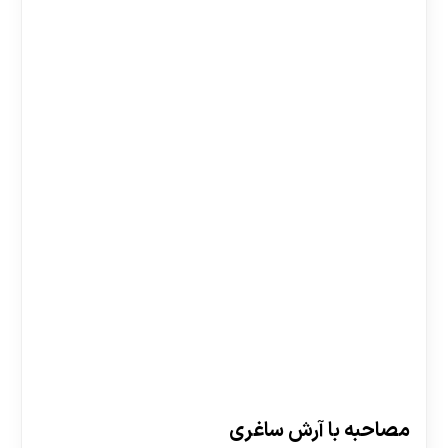
30 تا 50 درصد شارژ هدیه بیشتر فقط با ثبت نام در
هات بت
مصاحبه با آرش ساغری