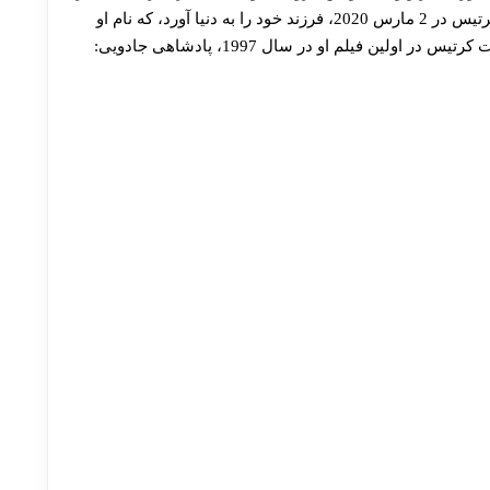
12 نوامبر 2017 در کوئین‌ تاون، نیوزیلند ازدواج کردند. کرتیس در 2 مارس 2020، فرزند خود را به دنیا آورد، که نام او
داهلیا آملی گفته می‌شود، این نام “دالیا” از نام شخصیت کرتیس در اولین فیلم او در سال 1997، پادشاهی جادویی: