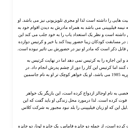
ت هایی را داشته است لذا او مجری تلویزیونی نیز می باشد. او
یمه فیلیپینی می باشد به همراه مادرش به دیدن اقوام خود به
 داشته است و نظر یک استعداد یاب را به خود جلب می کند این
در مسابقت کودکان زیبا حضور پیدا کند یا خیر و کرتیس دوازده
ابل ذکر است که مادر او نیز در حضورش بی تاثیر نبوده است.
 و این اجازه را به کرتیس نمی دهد اما در نهایت کرتیس به
ند اما کرتیس این کار را دور از چشم پدرش انجام داد. در
ادامه بیوگرافی آن کرتیس باید بگوییم که او متولد 17 فوریه 1985 می باشد، او یک خواهر کوچک تر او به نام جاسمین
 شخصی به نام اوجالز ازدواج کرده است، این بازیگر یک خواهر
 فوت کرده است. لذا درمورد محل زندگی او باید گفت که این
لیل این که او زبان فیلیپینی را بلد نبود مجبور به شرکت کلاس
کرده است، از جمله دو جایزه فاماس، یک جایزه لونا، دو جایزه