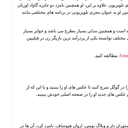
30 تا 50 درصد شارژ هدیه بیشتر فقط با ثبت نام در هات بت
ه فیلم مترو مانیل، و پنج جایزه ستاره pmpc برای تلویزیون. علاوه بر این، او همچنین نامزد دو جایزه گاواد اوریان
 شده است. همچنین او به عنوان مجری تلویزیونی در برنامه های مختلفی مانند
ده است و همچنین مدلی بسیار مطرح می باشد و جوایز بسیار
ختلف توانسته یکی از پردرآمد ترین بازیگر زن در فیلیپین
مطالعه کنید.
 در گوگل سرچ کنید تا عکس های او را ببینید و یا این که از
مام عکس های جدید او را در صفحه اصلی خودش ببینید.
اش، رستوران‌ دار و وبلاگ‌ نویس، اروان هیوساف، نامزد کرد، آن ها در