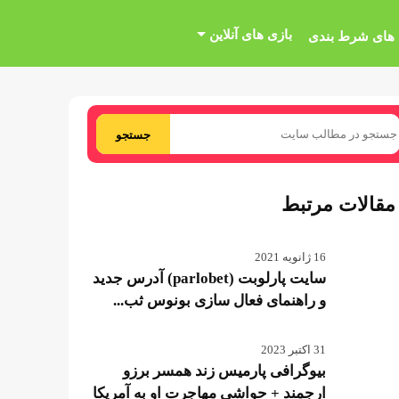
بازی های آنلاین
 های شرط بندی
جستجو
مقالات مرتبط
16 ژانویه 2021
سایت پارلوبت (parlobet) آدرس جدید
و راهنمای فعال سازی بونوس ثب...
31 اکتبر 2023
بیوگرافی پارمیس زند همسر برزو
ارجمند + حواشی مهاجرت او به آمریکا