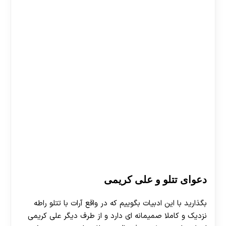
دعوای تتلو و علی کریمی
30 تا 50 درصد شارژ هدیه بیشتر فقط با ثبت نام در
بگذارید با این ادبیات بگوییم که در واقع آرات با تتلو راطه
نزدیک و کاملا صمیمانه ای دارد و از طرف دیگر علی کریمی
هات بت