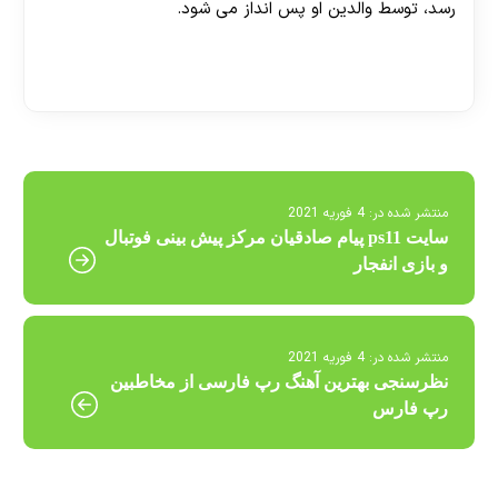
رسد، توسط والدین او پس انداز می شود.
[ratemypost]
منتشر شده در:
4 فوریه 2021
سایت ps11 پیام صادقیان مرکز پیش بینی فوتبال
و بازی انفجار
منتشر شده در:
4 فوریه 2021
نظرسنجی بهترین آهنگ رپ فارسی از مخاطبین
رپ فارس