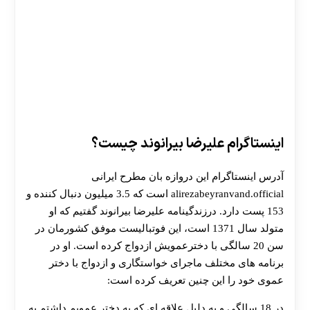
اینستاگرام علیرضا بیرانوند چیست؟
آدرس اینستاگرام این دروازه بان مطرح ایرانی
alirezabeyranvand.official است که 3.5 میلیون دنبال کننده و
153 پست دارد. درزندگینامه علیرضا بیرانوند گفتیم که او
متولد سال 1371 است، این فوتبالیست موفق کشورمان در
سن 20 سالگی با دخترعمویش ازدواج کرده است. او در
برنامه های مختلف ماجرای خواستگاری و ازدواج با دختر
عموی خود را این چنین تعریف کرده است:
در 18 سالگی و به دلیل علاقه ای که به دختر عمویم داشتم به