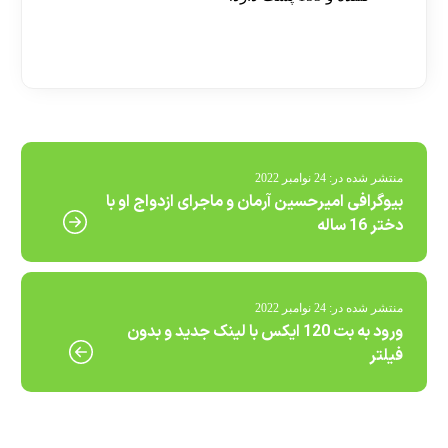
[ratemypost]
منتشر شده در:
24 نوامبر 2022
بیوگرافی امیرحسین آرمان و ماجرای ازدواج او با
دختر 16 ساله
منتشر شده در:
24 نوامبر 2022
ورود به بت 120 ایکس با لینک جدید و بدون
فیلتر