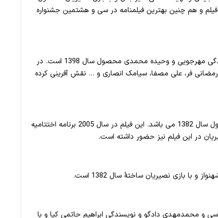
30 تا 50 درصد شارژ هدیه بیشتر فقط با ثبت نام در هات بت
هترین فیلم و هم چنین بهترین فیلمنامه در سی و هشتمین جشنواره
لامینور فیلمی به کارگردانی داریوش مهرجویی و نویسندگی مهرجویی و وحیده محمدی محصول سال 1398 است. در
لله رمضانی فر، علی مصفا، سیامک انصاری و … نقش آفرینی کرده
جزیره آهنی دومین فیلم محمد رسول‌ اف است و محصول سال 1382 می باشد. این فیلم در سال 2005 برنامه اختتامیه
ریان در این فیلم نیز حضور داشته است.
 با بازی نصیریان ساختهٔ سال 1382 است.
رسی و محمدمهدی دادگو و نویسندگی ابراهیم حاتمی‌ کیا و با