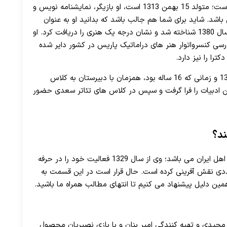
است؛ متولد 15 بهمن 1313 است، او بازیگر، نمایشنامه‌ نویس و
 باشد. شاید برای شما هم جالب باشد که بدانید او به‌ عنوان
چهره ماندگار ایرانی در رشتهٔ بازیگری تئاتر و سینما در سال 1380 شناخته شد و نشان درجه یک هنری را دریافت کرد. او
رسی کنسرواتوار هنر های دراماتیک پاریس در کشور دایر شده
ا را نیز دارد.
شاید برای شما هم جالب باشد که بدانید او در سال 1329 و زمانی که 16 ساله بود، همزمان با دبیرستان به کلاس
ین ادبیات را فرا گرفت و سپس در کلاس های تئاتر سعدی حضور
ند؟
زمان خود است که اهل ایران می باشد؛ وی از سال 1329 فعالیت خود را در حرفه
تعددی نقش آفرینی کرده است. حال قرار است در این قسمت به
همین دلیل پیشنهاد می‌ کنیم تا انتهای مطالب همراه ما باشید.
د مجیدی و تهیه کنندگی امیر بنان و با بازی نصیریان محصول