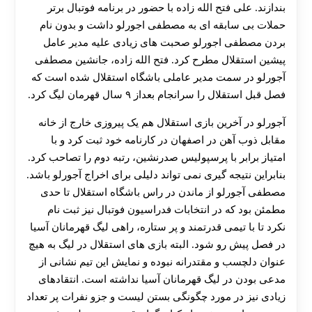
بندازند. علی فتح الله زاده با حضور در برنامه فوتبال برتر
حملات بی سابقه ای به مصطفی اجورلو داشت و بدون نام
بردن مصطفی اجورلو صحبت های زیادی علیه مدیر عامل
پیشین استقلال مطرح کرد. فتح ‌الله‌ زاده، جانشین مصطفی
آجورلو در سمت مدیر عاملی باشگاه استقلال شده است که
فصل قبل استقلال را سرانجام بعداز ۹ سال قهرمان لیگ کرد.
آجورلو در آخرین بازی استقلال هم یک پیروزی خارج از خانه
مقابل ذوب ‌آهن در اصفهان در کارنامه خود ثبت کرد و با
امتیاز برابر با پرسپولیس صدرنشین، رتبه دوم را تصاحب کرد.
بنابراین نتیجه گیری نمی ‌تواند دلیلی برای اخراج آجورلو باشد.
مصطفی آجورلو از ماندن در راس باشگاه استقلال تا حدی
مطمئن بود که در انتخابات فدراسیون فوتبال نیز ثبت نام
نکرد تا با تیمی قدرتمند و پر ستاره، راهی لیگ قهرمانان آسیا
در فصل پیش رو شود. البته بازی‌ های استقلال در لیگ به هیچ
عنوان دلچسب و مقتدرانه نبوده و نمایش این تیم نشانی از
مدعی بودن در لیگ قهرمانان آسیا نداشته است. انتقادهای
زیادی نیز در مورد چگونگی بستن لیست و جزو نفرات پر تعداد