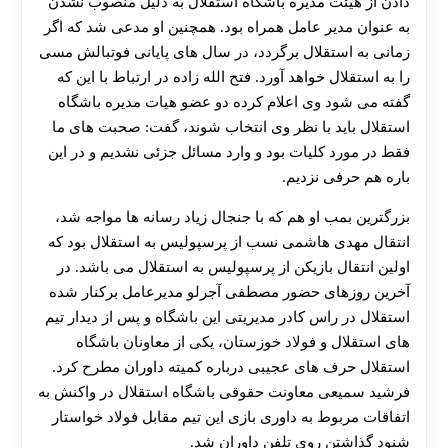
دادن از هیئت مدیره باشگاه استقلال به دلیل منصوب نشدن
به عنوان مدیر عامل همراه بود. همچنین او مدعی شد که اگر
زمانی به استقلال برگردد، در سال های پایانی فوتبالش مسی
را به استقلال خواهد آورد. فتح الله زاده در ارتباط با این که
گفته می شود وی اعلام کرده دو عضو هیات مدیره باشگاه
استقلال باید با نظر وی انتخاب شوند، گفت: صحبت های ما
فقط در مورد کلیات بود و وارد مسائل جزئی نشدیم و در این
باره هم حرفی نزدیم.
بزرگترین بمب او هم که با جنجال زیاد رسانه ها مواجه شد،
انتقال مهدی هاشمی نسب از پرسپولیس به استقلال بود که
اولین انتقال بازیکن از پرسپولیس به استقلال می باشد. در
آخرین روزهای حضور مصطفی آجرلو مدیرعامل برکنار شده
استقلال در راس کادر مدیریتی این باشگاه و پس از دیدار تیم
های استقلال و فولاد خوزستان، یکی از معاونان باشگاه
استقلال حرف های عجیبی درباره کمیته داوران مطرح کرد.
فرشید سمیعی معاونت حقوقی باشگاه استقلال در واکنش به
اتفاقات مربوط به داوری بازی این تیم مقابل فولاد خواستار
شنود گذاشتن روی تلفن داوران شد.