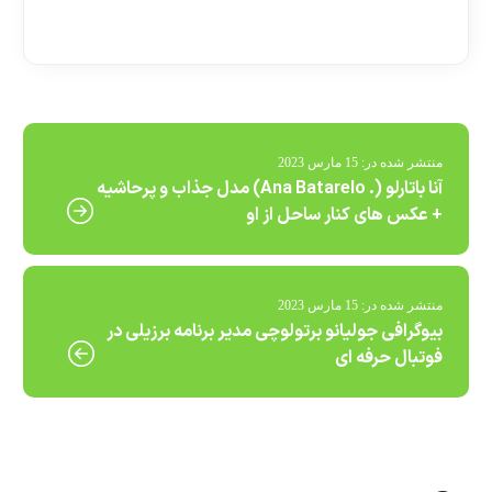
[ratemypost]
منتشر شده در:
15 مارس 2023
آنا باتارلو (. Ana Batarelo) مدل جذاب و پرحاشیه
+ عکس های کنار ساحل از او
منتشر شده در:
15 مارس 2023
بیوگرافی جولیانو برتولوچی مدیر برنامه برزیلی در
فوتبال حرفه ای