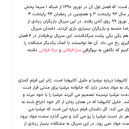
سریال پایتخت به کارگردانی آقای سیروس مقدم سریالی است؛ که فصل اول آن در نوروز ۱۳۹۰ از شبکه ۱ سیما پخش
شدو بعد از دو سال فصل دوم این سریال پخش شد. در سال ۹۳ پایتخت ۳ و همچنین در رمضان ۹۴ پایتخت ۴
پخش شد. پایتخت ۵ در نوروز سال ۹۷ و پایتخت ۶ در نوروز ۹۹ روی آنتن رفتند. در این سریال بازیگران زیادی از
رضا خمسه و بازیگران بسیاری بازی کردند. داستان سریال
پایتخت درباره اتفاقات خانواده معمولی بود که با کمک هم یکی یکی پشت سرگذاشتند. این سریال پرطرفدار در ۶ فصل
 رخ می داد. آن ها توانستند با کمک یکدیگر مشکلات را
نیم که نگاهی به بیوگرافی
سارا فرقانی
و
نیکا فرقانی
داشته
اتیوشا درباره عرشیا و خلیل کاتیوشا است. ژانر این فیلم کمدی
یاد به مواد مخدر دارد که خانواده عرشیا برای مدتی قرار است
دمت عرشیا نرسیده تصمیم می گیرند عرشیا را با خود نبرند و
د. خلیل کاتیوشا که در همان زمان از کار خود اخراج شده به
بول می کند؛ کل داستان فیلم درباره این است که عرشیا می
ر بار دست عرشیا را رو می کند و نمی گذارد سمت مواد برود.
ت مواد نمی رود، در این سریال به مشکلات بسیار زیادی از