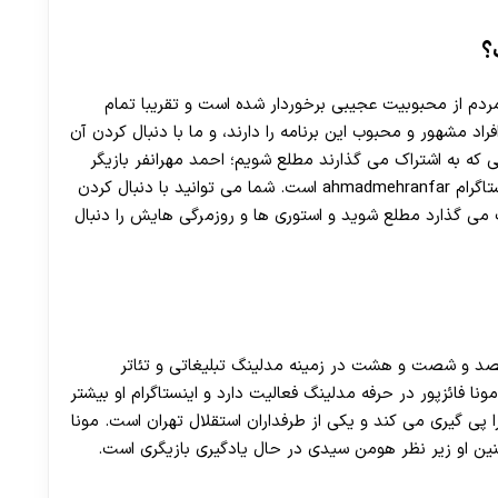
30 تا 50 درصد شارژ هدیه بیشتر فقط با ثبت نام در هات بت
؟
 مردم از محبوبیت عجیبی برخوردار شده است و تقریبا تمام
راد مشهور و محبوب این برنامه را دارند، و ما با دنبال کردن آن
 که به اشتراک می گذارند مطلع شویم؛ احمد مهرانفر بازیگر
مطرح کشورمان از اینستاگرام استفاده می کند پیج اینستاگرام ahmadmehranfar است. شما می توانید با دنبال کردن
ک می گذارد مطلع شوید و استوری ها و روزمرگی هایش را دنبال
سیصد و شصت و هشت در زمینه مدلینگ تبلیغاتی و تئاتر
ونا فائزپور در حرفه مدلینگ فعالیت دارد و اینستاگرام او بیشتر
تبال را پی گیری می کند و یکی از طرفداران استقلال تهران است. مونا
ین او زیر نظر هومن سیدی در حال یادگیری بازیگری است.