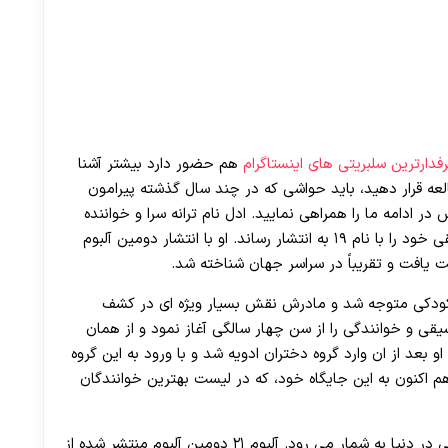
30 تا 50 درصد شارژ هدیه بیشتر فقط با ثبت نام در هات بت
فدارترین سلبریتی های اینستاگرام
هم حضور دارد بیشتر آشنا
العه قرار دهید، باید حواشی که در چند سال گذشته پیرامون
ر ادامه ما را همراهی نمایید. ادل نام ترانه سرا و خواننده
بسیار مشهور بریتانیایی می باشد که اولین آلبوم موسیقی خود را با نام ۱۹ به انتشار رساند. او با انتشار دومین آلبوم
ن کودکی متوجه شد و مادرش نقش بسیار ویژه ای در کشف
قی و خوانندگی را از سن چهار سالگی آغاز نمود و از همان
 بعد از ان وارد گروه دختران ادویه شد و با ورود به این گروه
م اکنون به این جایگاه خود، که در لیست بهترین خوانندگان
هم اکنون آثار این خواننده از پرفروش ترین آثار موسیقی در دنیا به شمار می‌ رود. آلبوم ۲۱ دومین آلبوم منتشر شده از