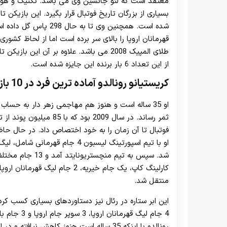
معتقد است که لئو جانشین وی می باشد. تکنیک و هو
قهرمانان اروپا را بالای سر برده است اما از لحاظ کشور
از این تعداد 6 بار برنده این جایزه شده است.
کریستیانو رونالدو
آماده ترین فرد در
10 بازیکن برتر فوتبال
او 35 ساله است و هنوز هم مهاجمی زهر دار به حساب می آید. در فصل گذشته نیمی از گل های تیم
ثمر رساند. در سال 2009 ب
فوتبال تا آن زمان را به خود اختصاص داد. در حال حاضر
او با تیم اسپورتینگ لیسبون 4 جام
کارلینگ کاپ، یک جام خیریه، 2 جا
منتقل شد.
4 جام لیگ ق
رونالدو با اینکه 35 ساله است هنوز کاهش نی