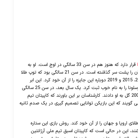
قرار دارد که هنوز هم در سن 33 سالگی در اوج است. او به
مدت یک دهه است که این جایگاه را حفظ کرده و دیگران را پشت سر گذاشته است. در سن 21 سالگی بود که توپ طلا
را برنده شد و پس از آن در سال های 2010، 2011، 2012، 2015 و 2019 دوباره این جایزه را از آن خود کرد. این ابر
ستاره در 24 سالگی عنوان بهترین گلزن تاریخ باشگاه بارسلونا را به نام خوب ثبت کرد. یک سال بعد، در سن 25 سالگی
لقب جوانترین بازیکن لالیگا را به دلیل به ثمر رساندن 200 گل به او دادند. کارشناسان بر این باورند که کاپیتان تیم
می گویند که این بازیکن توانایی تصمیم گیری در یک صدم ثانیه
 اروپا و جهان را از آن خود کند. روش بازی این ستاره
کنند، این در حالی است که کاپیتان اسبق تیم ملی آرژانتین