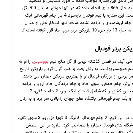
ش بالای این ستاره موجب شده تا مورد ستایش و تمجید
30 تا 50 درصد شارژ هدیه بیشتر فقط با ثبت نام در هات بت
بسیاری از بزرگان تاریخ فوتبال قرار بگیرد. این بازیکن تا به حال 865 بازی انجام داده که در آنها موفق به زدن 700 گل
شده است. همچنین وی تا به حال 298 پاس گل داده است. این ستاره با تیم فوتبال بارسلونا 4 بار جام قهرمانی لیگ
ی جام ارزشمندی را برنده نشده است. تنها افتخار ملی او مدال
طلای المپیک 2008 می باشد. علاوه بر آن این بازیکن تا به حال 13 بار جزء 10 بازیکن برتر توپ طلا قرار گرفته است که
یوونتوس
را او به
ود که با 85 میلیون پوند از تیم منچستریونایتد به رئال رفت و لقب گران ترین بازیکن تاریخ
 برخی از بزرگان فوتبال او را بهترین بازیکن جهان می دانند.
 قهرمانی شامل، لیگ برتر، جام حذفی، سوپر جام و جام برندگان جام اروپا را برنده
شد. سپس به تیم منچستریونایتد آمد و 13 جام مختلف این کشور را که شامل 3 جام لیگ برتر، 3 جام حذفی، 2
م لیگ قهرمانان اروپا و یک جام قهرمانی باشگاه های جهان را بالای سر برد و به رئال
این ابر ستاره در رئال نیز دستاوردهای بسیاری کسب کرد. در این تیم، 2 جام قهرمانی لالیگا، 3 کوپا دل ری، 3 سوپر کاپ،
هرمانان اروپا، 3 سوپر جام اروپا و 3 جام باشگاه های فوتبال جهان را تصاحب کرد. علاوه بر این، عطش
افته و در لیگ ایتالیا به دنبال جام های بیشتری است. او با تیم یوونتوس