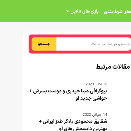
بازی های آنلاین
های شرط بندی
جستجو
مقالات مرتبط
15 اکتبر 2023
بیوگرافی مینا حیدری و دوست پسرش +
حواشی جدید او
14 جولای 2022
شقایق محمودی بلاگر طنز ایرانی +
بهترین دابسمش های او