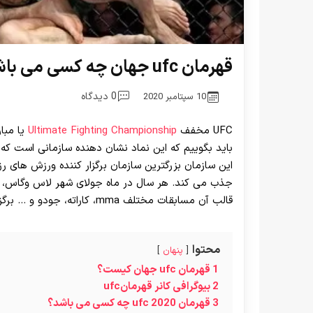
قهرمان ufc جهان چه کسی می باشد ؟ بررسی بهترین های ufc
0 دیدگاه
10 سپتامبر 2020
UFC مخفف
Ultimate Fighting Championship
یا مبا
این سازمان بزرگترین سازمان برگزار کننده ورزش های رز
جذب می کند. هر سال در ماه جولای شهر لاس وگاس، هف
قالب آن مسابقات مختلف mma، کاراته، جودو و … برگزار می شود. در ادامه به قهرمان ufc اشاره می کنیم.
محتوا
پنهان
1
قهرمان ufc جهان کیست؟
2
بیوگرافی کانر قهرمانufc
3
قهرمان 2020 ufc چه کسی می باشد؟