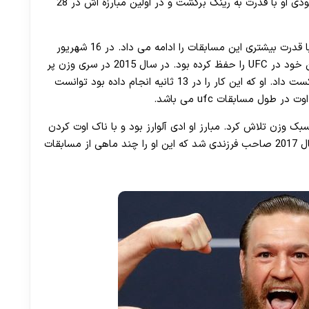
دچار مشکل شد و ده ماهی خانه نشین شد. بعد از بهبودی او با قدرت به رینگ برگشت و در اولین مبارزه اش در 28
30 تا 50 درصد شارژ هدیه بیشتر فقط با ثبت نام در هات بت
کانر که از شرکت در مسابقات UFC خوشش آمده بود، با قدرت بیشتری این مسابقات را ادامه می داد. در 16 شهریور
سال 1393 داستین پویریر را شکست داد و رکورد نباختن خود در UFC را حفظ کرده بود. در سال 2015 در سری وزن پر
وزن برای بدست آوردن کمربند قهرمانی، ژوزه آلدو را شکست داد. او که این کار را در 13 ثانیه انجام داده بود توانست
ول مسابقات ufc می باشد.
ر دسته سبک وزن تلاش کرد. مبارز او ادی آلوارز بود و با ناک اوت کردن
او توانست در این وزن هم به قهرمانی برسد. کانر در سال 2017 صاحب فرزندی شد که این او را چند ماهی از مسابقات