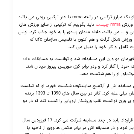
متولد 14 ژانویه 1988 در دوبلین است. او یک مبارز ترکیبی در رشته mma یا هنر ترکیبی رزمی می باشد
ه ورزش
mma چیست
باید بگوییم که ترکیبی از سایر ورزش های
 و … می باشد، علاقه مندان زیادی را به خود جذب کرد. اولین
بار در سال 1992 بود که توسط دانا وایت فکر ایجاد این ورزش شکل گرفت و هم اکنون با تاسیس سازمان ufc که
 کامل او کار خود را دنبال می کند.
کانر کار خود را از سال 2008 شروع کرد و تا سال 2012 قهرمان دو وزن این مسابقات شد و توانست به مسابقات ufc
ریخ 19 اسفند سال 1386 اولین مسابقه خود را آغاز کرد و ودر برابر گری موریس پیروز میدان شد.
موتایلور او را هم شکست دهد.
ین مسابقه اش از آرتمیج سایتنکوف شکست خورد. او که شکست
سختی را متحمل شده بود، در رقابت بعدی اش بر استفان بیلی غلبه کرد. کانر در بین سال های 1390 تا 1393 برنده
ک وزن و پر وزن توانست لقب ورزشکار اروپایی را کسب کند که در دو
در سال 1392 با سازمان UFC قرارداد بست که طبق این قرارداد باید در چند مسابقه شرکت می کرد. 17 فروردین سال
داد اما بخت با او یار نبود و در مسابقه اش در برابر مکس هالووی از ناحیه پا