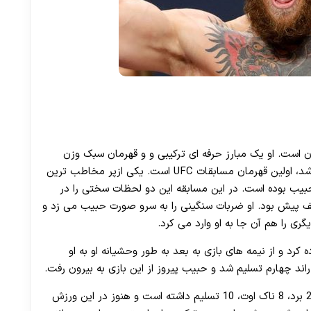
متولد 20 سپتامبر 1988 در داغستان است. او یک مبارز حرفه ای ترکیبی و و قهرمان سبک وزن
جهان می باشد. حبیب که از مسلمانان داغستان می باشد، اولین قهرمان مسابقات UFC است. یکی ازپر مخاطب ترین
 بین کانر و حبیب بوده است. در این مسابقه این دو لحظات سختی را در
حریف پیش بود. او ضربات سنگینی را به سرو صورت حبیب می زد و
ری را هم آن جا به او وارد می کرد.
کرد و از نیمه های بازی به بعد به طور وحشیانه او به او
اند چهارم تسلیم شد و حبیب پیروز از این بازی به بیرون رفت.
حبیب که از قهرمانان بلامنازع این رشته است تاکنون 28 برد، 8 ناک اوت، 10 تسلیم داشته است و هنوز در این ورزش