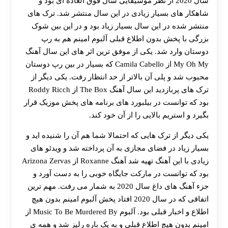
سال 2020 از نظر موسیقایی سال فوق العاده ای بود و
شاهکار های بسیار زیادی در این سال منتشر شد. ترک های
منتشر شده در این سال بسیار زیاد بود و در این بین شوک
بزرگی با پخش بدون اطلاع قبلی آلبوم امینم هم به رپ
دوستان وارد شد. یکی از موفق ترین اثر های این سال آهنگ
My Oh My از Camila Cabello که بسیار در بین رپ دوستان
محبوب شد و پلی آن بالاتر از حد انتظار رفت. یکی دیگر از
ترک های پربازدید این سال آهنگ The Box از Roddy Ricch
بود که توانست در بیلبورد های برنامه های پخش موزیک قرار
بگیرد و استریم بالایی را از آن خود کند.
یکی دیگر از ترک هایی که احتمالا شما هم آن را شنیده اید و
بسیار زیاد در فضای مجازی به آن پرداخته شد و ویدئو های
زیادی با این آهنگ تهیه شد آهنگ Roxanne از Arizona Zervas
بود که توانست در مارکت جایگاه خوبی را به دست آورد و
جزء آهنگ های داغ سال 2020 به شمار می رفت. مهم ترین
اتفاقی که در سال 2020 افتاد پخش آلبوم امینم بدون هیچ
اطلاع و اخبار قبلی بود. آلبوم Music To Be Murdered By از
امینم بدون هیچ اطلاع قبلی و به یک باره رلیز شد و همه ی