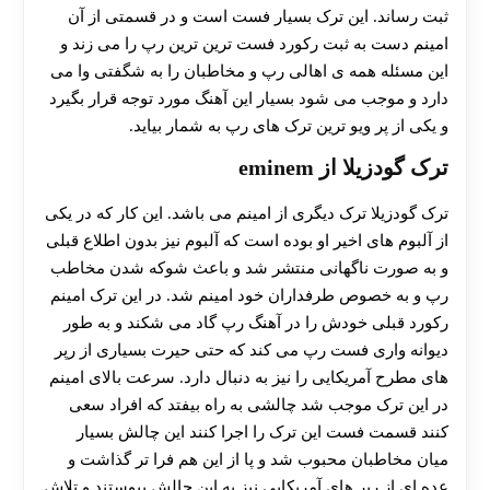
ثبت رساند. این ترک بسیار فست است و در قسمتی از آن
امینم دست به ثبت رکورد فست ترین ترین رپ را می زند و
این مسئله همه ی اهالی رپ و مخاطبان را به شگفتی وا می
دارد و موجب می شود بسیار این آهنگ مورد توجه قرار بگیرد
و یکی از پر ویو ترین ترک های رپ به شمار بیاید.
ترک گودزیلا از eminem
ترک گودزیلا ترک دیگری از امینم می باشد. این کار که در یکی
از آلبوم های اخیر او بوده است که آلبوم نیز بدون اطلاع قبلی
و به صورت ناگهانی منتشر شد و باعث شوکه شدن مخاطب
رپ و به خصوص طرفداران خود امینم شد. در این ترک امینم
رکورد قبلی خودش را در آهنگ رپ گاد می شکند و به طور
دیوانه واری فست رپ می کند که حتی حیرت بسیاری از رپر
های مطرح آمریکایی را نیز به دنبال دارد. سرعت بالای امینم
در این ترک موجب شد چالشی به راه بیفتد که افراد سعی
کنند قسمت فست این ترک را اجرا کنند این چالش بسیار
میان مخاطبان محبوب شد و پا از این هم فرا تر گذاشت و
عده ای از رپر های آمریکایی نیز به این چالش پیوستند و تلاش